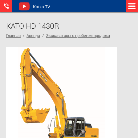
Kaiza TV
КАТО HD 1430R
Главная
/
Аренда
/
Экскаваторы с пробегом продажа