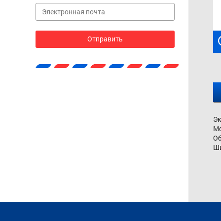
Эк
Мо
О
Ш